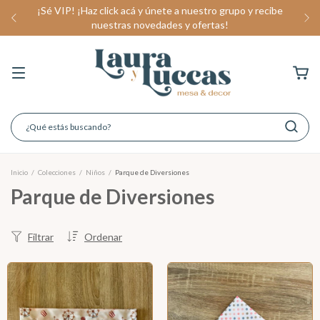
¡Sé VIP! ¡Haz click acá y únete a nuestro grupo y recibe
nuestras novedades y ofertas!
Inicio
/
Colecciones
/
Niños
/
Parque de Diversiones
Parque de Diversiones
Filtrar
Ordenar