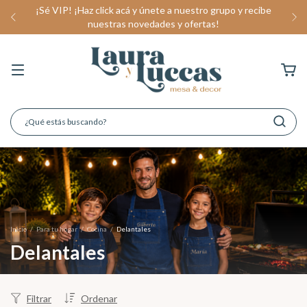
¡Sé VIP! ¡Haz click acá y únete a nuestro grupo y recibe
nuestras novedades y ofertas!
Inicio
/
Para tu hogar
/
Cocina
/
Delantales
Delantales
Filtrar
Ordenar