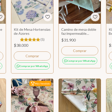
le
Kit de Mesa Hortensias
Camino de mesa doble
K
de Azores
faz impermeable
Be
Holanda
b
(5)
$31.900
$38.000
$
Comprar
Comprar por WhatsApp
p
Comprar por WhatsApp
Más Vendido