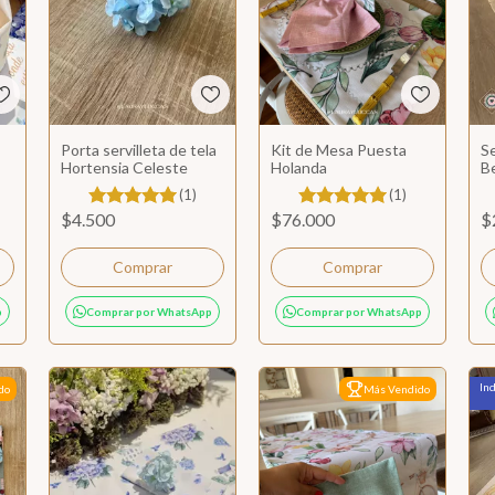
Porta servilleta de tela
Kit de Mesa Puesta
S
Hortensia Celeste
Holanda
Be
(1)
(1)
$4.500
$76.000
$
Comprar
p
Comprar por WhatsApp
Comprar por WhatsApp
Ind
do
Más Vendido