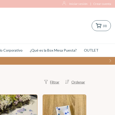
Iniciar sesión
|
Crear cuenta
(
0
)
o Corporativo
¿Qué es la Box Mesa Puesta?
OUTLET
Filtrar
Ordenar