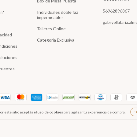
Box de Mesa Puesta
56962896867
r?
Individuales doble faz
impermeables
gabryellafaria.al
Talleres Online
vacidad
Categoría Exclusiva
ndiciones
oluciones
cuentes
E
or este sitio
aceptás el uso de cookies
para agilizar tu experiencia de compra.
os.