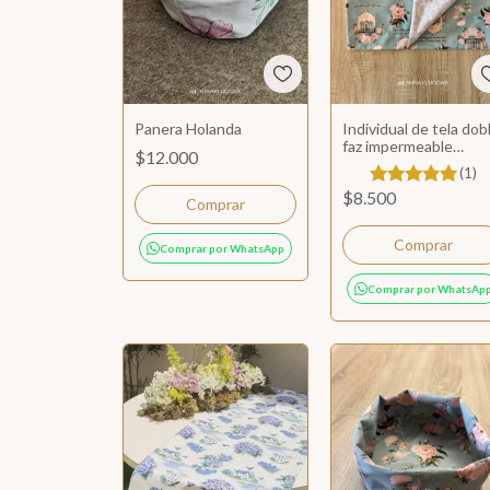
Panera Holanda
Individual de tela dob
faz impermeable
$12.000
Orgullo y Prejuicio
(1)
$8.500
Comprar por WhatsApp
Comprar por WhatsAp