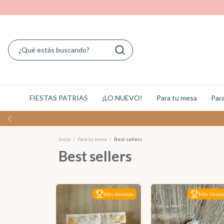
FIESTAS PATRIAS
¡LO NUEVO!
Para tu mesa
Para
Inicio
/
Para tu mesa
/
Best sellers
Best sellers
Más Vendido
Más Vendi