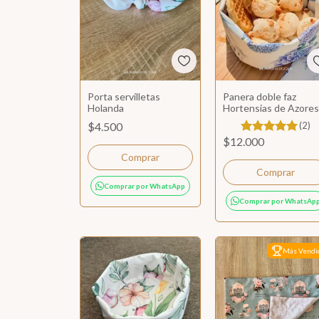
Porta servilletas
Panera doble faz
Holanda
Hortensias de Azores
$4.500
(2)
$12.000
Comprar por WhatsApp
Comprar por WhatsAp
Más Vendi