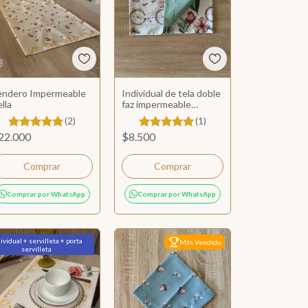
endero Impermeable
Individual de tela doble
lla
faz impermeable
Holanda
(2)
(1)
22.000
$8.500
Comprar por WhatsApp
Comprar por WhatsApp
ividual + servilleta + porta
Más Vendido
Más Vendido
servilleta