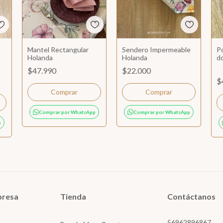
Mantel Rectangular
Sendero Impermeable
Po
Holanda
Holanda
d
$47.990
$22.000
$
Comprar
Comprar por WhatsApp
Comprar por WhatsApp
p
presa
Tienda
Contáctanos
56962896867