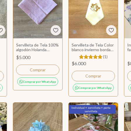
Servilleta de Tela 100%
Servilleta de Tela Color
In
algodón Holanda
blanco invierno bordada
f
textura
Tetera y taza La Bella y
H
$5.000
(1)
La Bestia
$6.000
$
Comprar por WhatsApp
p
Comprar por WhatsApp
Individual + servilleta + porta
Más Vendido
servilleta