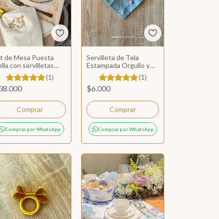
it de Mesa Puesta
Servilleta de Tela
lla con servilletas
Estampada Orgullo y
ordadas
Prejuicio color verde
(1)
(1)
38.000
$6.000
Comprar
Comprar por WhatsApp
Comprar por WhatsApp