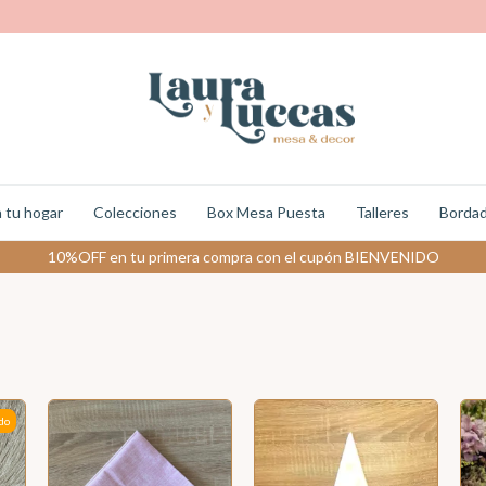
 tu hogar
Colecciones
Box Mesa Puesta
Talleres
Bordad
10%OFF en tu primera compra con el cupón BIENVENIDO
do