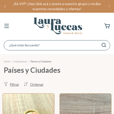
¡Sé VIP! ¡Haz click acá y únete a nuestro grupo y recibe
nuestras novedades y ofertas!
Inicio
/
Colecciones
/
Países y Ciudades
Países y Ciudades
Filtrar
Ordenar