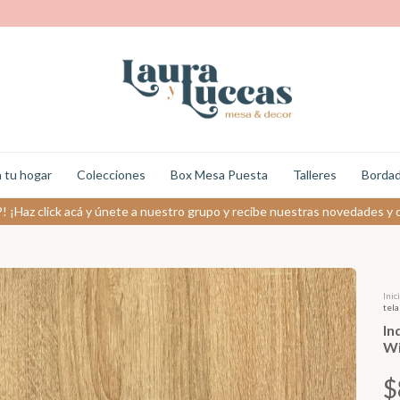
 tu hogar
Colecciones
Box Mesa Puesta
Talleres
Bordad
! ¡Haz click acá y únete a nuestro grupo y recibe nuestras novedades y 
Inic
tel
In
Wi
$