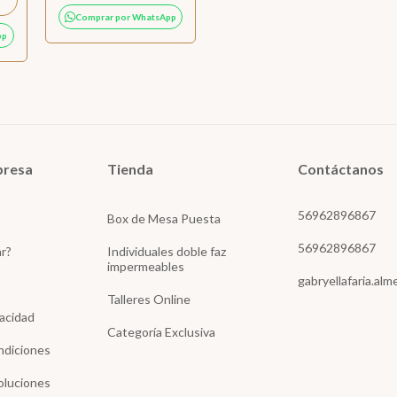
Comprar por WhatsApp
pp
presa
Tienda
Contáctanos
56962896867
Box de Mesa Puesta
56962896867
r?
Individuales doble faz
impermeables
gabryellafaria.al
Talleres Online
vacidad
Categoría Exclusiva
ndiciones
oluciones