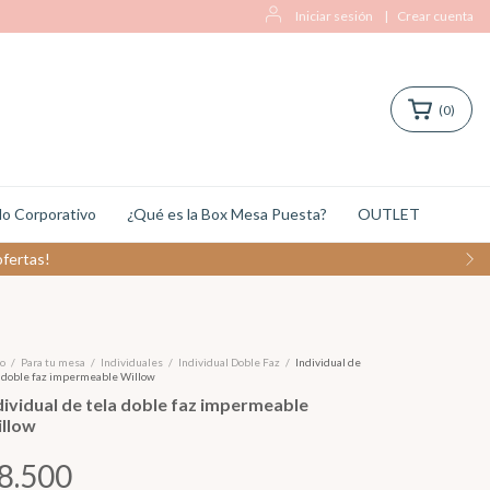
Iniciar sesión
|
Crear cuenta
(
0
)
o Corporativo
¿Qué es la Box Mesa Puesta?
OUTLET
ofertas!
io
/
Para tu mesa
/
Individuales
/
Individual Doble Faz
/
Individual de
a doble faz impermeable Willow
dividual de tela doble faz impermeable
llow
8.500