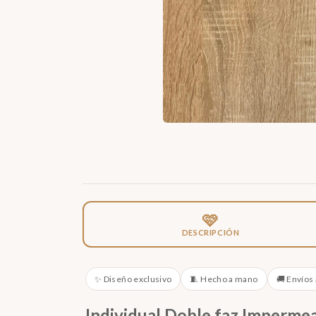
🩷
DESCRIPCIÓN
✨ Diseño exclusivo
🧵 Hecho a mano
🚚 Envíos 
Individual Doble faz Imperme