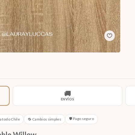
🚚
ENVÍOS
🛡️ Pago seguro
a todo Chile
🔁 Cambios simples
able Willow