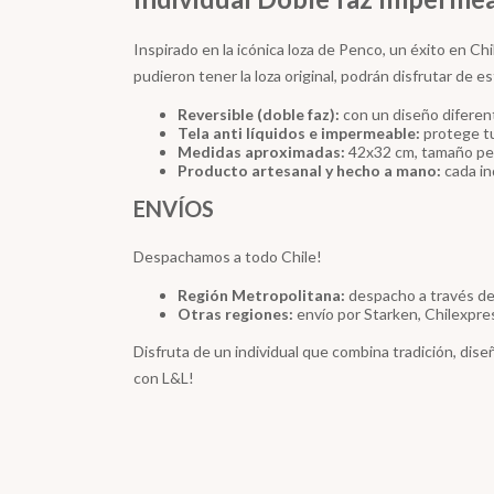
Inspirado en la icónica loza de Penco, un éxito en Ch
pudieron tener la loza original, podrán disfrutar de es
Reversible (doble faz):
con un diseño diferent
Tela anti líquidos e impermeable:
protege tu 
Medidas aproximadas:
42x32 cm, tamaño per
Producto artesanal y hecho a mano:
cada in
ENVÍOS
Despachamos a todo Chile!
Región Metropolitana:
despacho a través de 
Otras regiones:
envío por Starken, Chilexpre
Disfruta de un individual que combina tradición, dis
con L&L!