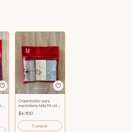
Organizador para
or
mantelería talla M color
rojo
$6.900