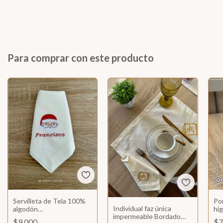
Para comprar con este producto
Servilleta de Tela 100%
Por
Individual faz única
algodón
hi
impermeable Bordado
PERSONALIZADA
pe
$9.000
$7