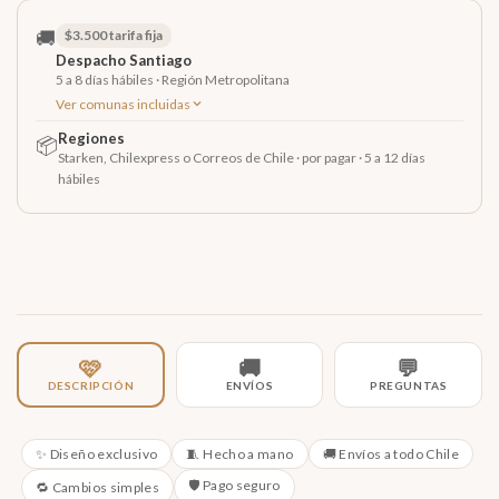
🚚
$3.500 tarifa fija
Despacho Santiago
5 a 8 días hábiles · Región Metropolitana
Ver comunas incluidas
Regiones
📦
Starken, Chilexpress o Correos de Chile · por pagar · 5 a 12 días
hábiles
🚚
💬
🩷
ENVÍOS
PREGUNTAS
DESCRIPCIÓN
✨ Diseño exclusivo
🧵 Hecho a mano
🚚 Envíos a todo Chile
🛡️ Pago seguro
🔁 Cambios simples